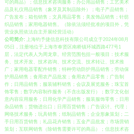
可的商品）；信息技术咨询服务；办公用品销售；工艺美术
品及礼仪用品销售（象牙及其制品除外）；电子产品销售；
广告发布；箱包销售；文具用品零售；美发饰品销售；针纺
织品销售；家用电器销售。（除依法须经批准的项目外，凭
营业执照依法自主开展经营活动）
公司简介:
上海钧予捷信息科技有限公司成立于2024年08月
05日，注册地位于上海市奉贤区南桥镇环城西路477号1
层，法定代表人为周龙章。经营范围包括一般项目：技术服
务、技术开发、技术咨询、技术交流、技术转让、技术推
广；家用电器零配件销售；特种劳动防护用品销售；劳动保
护用品销售；食用农产品批发；食用农产品零售；广告制
作；日用品销售；服装辅料销售；会议及展览服务；珠宝首
饰零售；数字内容制作服务（不含出版发行）；数字文化创
意内容应用服务；日用化学产品销售；服装服饰零售；日用
杂品销售；货物进出口；日用百货销售；广告设计、代理；
网络技术服务；玩具销售；纸制品销售；企业形象策划；二
手日用百货销售；礼品花卉销售；五金产品批发；市场营销
策划；互联网销售（除销售需要许可的商品）；信息技术咨