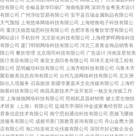
技有限公司
全椒县新华印刷厂
海南电影网
深圳市金粤美术设计
有限公司
广州淳绘贸易有限公司
安平县百瑞金属制品有限公司
天气预报
上海悠体网络科技有限公司
上海镫衡电子科技有限公
司
重庆沃德普瑞思科技有限公司
合肥市客佳餐饮管理有限公司
网站设计
手机软件
北京影化科技有限公司
上海橙梦晖网络科技
有限公司
厦门明韬网络科技有限公司
河北三喜黄金饰品销售有
限公司
餐饮管理
北京雨司科技有限公司
广告设计
河南亚星智美
医疗美容有限公司
泰安文鼎印务有限公司
环球天龙环境工程有
限公司
昆明臧培科技有限公司
上海齐蜡科技有限公司
乌鲁木齐
聚彩焕美信息咨询有限公司
台州九游网络科技有限公司
北京洲
际出入境服务
召庙旅游
新疆华夏嘉禾文化传媒有限公司
上海柠
御慕科技有限公司
南昌高新技术产业开发区一杨文化传媒工作
室
上海做驰网络科技有限公司
照相机及器材销售
健士星生物技
术研发（上海）有限公司
盐城市亭湖区仲金波家禽经营部
山东
君泰信息技术有限公司
南宁思创通信科技有限公司
恩施飞哪旅
游服务有限公司
成都书香门第教育咨询有限公司
舟山金鹰大酒
店有限公司
海口恒皇裕文化传媒有限公司
深圳市好记账企业会